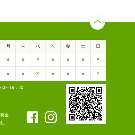
月
火
水
木
金
土
日
●
●
×
●
●
●
×
●
●
×
●
●
●
×
00～19：30
・料金
わせ